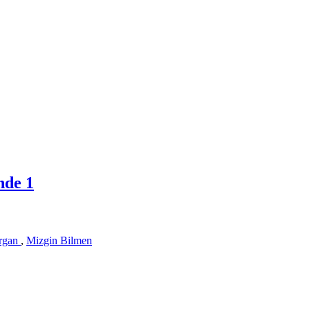
nde 1
rgan
,
Mizgin Bilmen