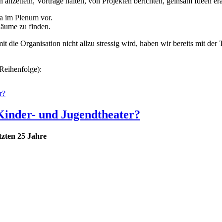
 anzetteln, Vorträge halten, von Projekten berichten, geinsam Ideen 
ma im Plenum vor.
Räume zu finden.
t die Organisation nicht allzu stressig wird, haben wir bereits mit d
Reihenfolge):
s Kinder- und Jugendtheater?
tzten 25 Jahre