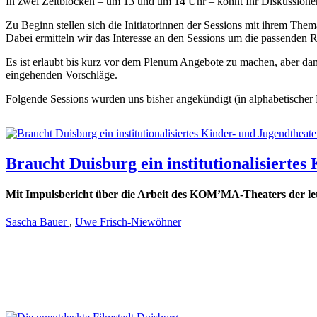
In zwei Zeitblöcken – um 13 und um 14 Uhr – könnt Ihr Diskussionen
Zu Beginn stellen sich die Initiatorinnen der Sessions mit ihrem The
Dabei ermitteln wir das Interesse an den Sessions um die passenden 
Es ist erlaubt bis kurz vor dem Plenum Angebote zu machen, aber dami
eingehenden Vorschläge.
Folgende Sessions wurden uns bisher angekündigt (in alphabetischer 
Braucht Duisburg ein institutionalisierte
Mit Impulsbericht über die Arbeit des KOM’MA-Theaters der le
Sascha Bauer
,
Uwe Frisch-Niewöhner