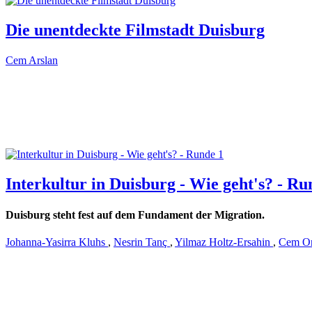
Die unentdeckte Filmstadt Duisburg
Cem Arslan
Interkultur in Duisburg - Wie geht's? - Ru
Duisburg steht fest auf dem Fundament der Migration.
Johanna-Yasirra Kluhs
,
Nesrin Tanç
,
Yilmaz Holtz-Ersahin
,
Cem O