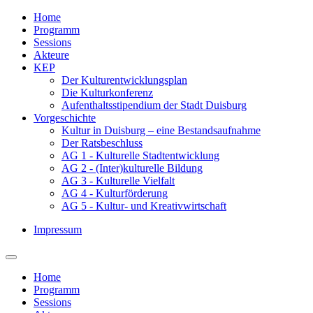
Home
Programm
Sessions
Akteure
KEP
Der Kulturentwicklungsplan
Die Kulturkonferenz
Aufenthaltsstipendium der Stadt Duisburg
Vorgeschichte
Kultur in Duisburg – eine Bestandsaufnahme
Der Ratsbeschluss
AG 1 - Kulturelle Stadtentwicklung
AG 2 - (Inter)kulturelle Bildung
AG 3 - Kulturelle Vielfalt
AG 4 - Kulturförderung
AG 5 - Kultur- und Kreativwirtschaft
Impressum
Home
Programm
Sessions