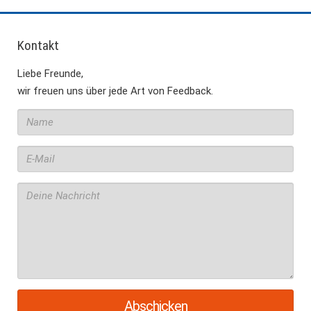
Kontakt
Liebe Freunde,
wir freuen uns über jede Art von Feedback.
Name
Bitte
E-
ausfüllen
Mail
Bitte
Deine
ausfüllen
Nachricht
Bitte
ausfüllen
Abschicken