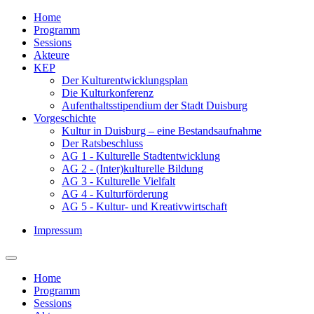
Home
Programm
Sessions
Akteure
KEP
Der Kulturentwicklungsplan
Die Kulturkonferenz
Aufenthaltsstipendium der Stadt Duisburg
Vorgeschichte
Kultur in Duisburg – eine Bestandsaufnahme
Der Ratsbeschluss
AG 1 - Kulturelle Stadtentwicklung
AG 2 - (Inter)kulturelle Bildung
AG 3 - Kulturelle Vielfalt
AG 4 - Kulturförderung
AG 5 - Kultur- und Kreativwirtschaft
Impressum
Home
Programm
Sessions