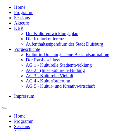
Home
Programm
Sessions
Akteure
KEP
Der Kulturentwicklungsplan
Die Kulturkonferenz
Aufenthaltsstipendium der Stadt Duisburg
Vorgeschichte
Kultur in Duisburg – eine Bestandsaufnahme
Der Ratsbeschluss
AG 1 - Kulturelle Stadtentwicklung
AG 2 - (Inter)kulturelle Bildung
AG 3 - Kulturelle Vielfalt
AG 4 - Kulturförderung
AG 5 - Kultur- und Kreativwirtschaft
Impressum
Home
Programm
Sessions