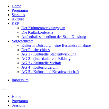
Home
Programm
Sessions
Akteure
KEP
Der Kulturentwicklungsplan
Die Kulturkonferenz
Aufenthaltsstipendium der Stadt Duisburg
Vorgeschichte
Kultur in Duisburg – eine Bestandsaufnahme
Der Ratsbeschluss
AG 1 - Kulturelle Stadtentwicklung
AG 2 - (Inter)kulturelle Bildung
AG 3 - Kulturelle Vielfalt
AG 4 - Kulturförderung
AG 5 - Kultur- und Kreativwirtschaft
Impressum
Home
Programm
Sessions